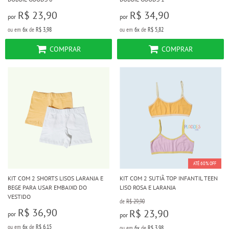
R$ 23,90
R$ 34,90
por
por
ou em
6x
de
R$ 3,98
ou em
6x
de
R$ 5,82
COMPRAR
COMPRAR
ATÉ 60% OFF
KIT COM 2 SHORTS LISOS LARANJA E
KIT COM 2 SUTIÃ TOP INFANTIL TEEN
BEGE PARA USAR EMBAIXO DO
LISO ROSA E LARANJA
VESTIDO
de
R$ 29,90
R$ 36,90
R$ 23,90
por
por
ou em
6x
de
R$ 6,15
ou em
6x
de
R$ 3,98