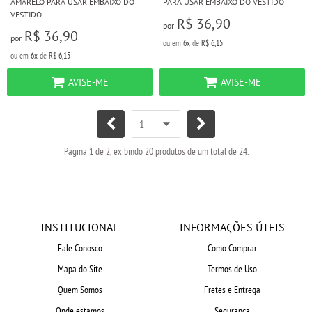
AMARELO PARA USAR EMBAIXO DO
PARA USAR EMBAIXO DO VESTIDO
VESTIDO
R$ 36,90
por
R$ 36,90
por
ou em
6x
de
R$ 6,15
ou em
6x
de
R$ 6,15
AVISE-ME
AVISE-ME
Página 1 de 2, exibindo 20 produtos de um total de 24.
INSTITUCIONAL
INFORMAÇÕES ÚTEIS
Fale Conosco
Como Comprar
Mapa do Site
Termos de Uso
Quem Somos
Fretes e Entrega
Onde estamos
Segurança