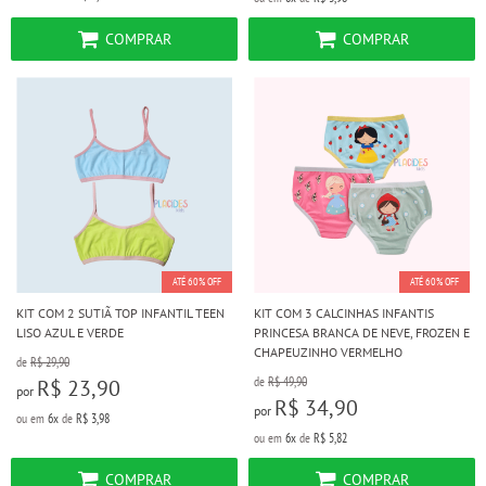
COMPRAR
COMPRAR
ATÉ 60% OFF
ATÉ 60% OFF
KIT COM 2 SUTIÃ TOP INFANTIL TEEN
KIT COM 3 CALCINHAS INFANTIS
LISO AZUL E VERDE
PRINCESA BRANCA DE NEVE, FROZEN E
CHAPEUZINHO VERMELHO
de
R$ 29,90
de
R$ 49,90
R$ 23,90
por
R$ 34,90
por
ou em
6x
de
R$ 3,98
ou em
6x
de
R$ 5,82
COMPRAR
COMPRAR