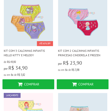
ATÉ 60% OFF
KIT COM 3 CALCINHAS INFANTIS
KIT COM 2 CALCINHAS INFANTIS
HELLO KITTY E MELODY
PRINCESAS CINDERELA E FROZEN
R$ 23,90
de
R$ 49,90
por
R$ 34,90
por
ou em
6x
de
R$ 3,98
ou em
6x
de
R$ 5,82
COMPRAR
COMPRAR
LANÇAMENTO