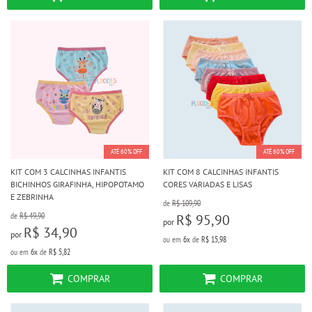
ATÉ 60% OFF
ATÉ 60% OFF
KIT COM 3 CALCINHAS INFANTIS
KIT COM 8 CALCINHAS INFANTIS
BICHINHOS GIRAFINHA, HIPOPOTAMO
CORES VARIADAS E LISAS
E ZEBRINHA
de
R$ 109,90
de
R$ 49,90
R$ 95,90
por
R$ 34,90
por
ou em
6x
de
R$ 15,98
ou em
6x
de
R$ 5,82
COMPRAR
COMPRAR