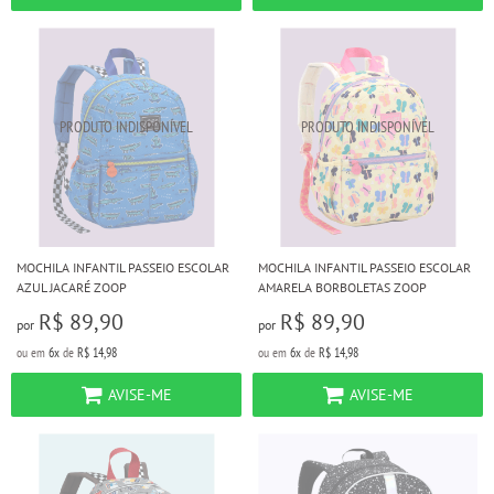
MOCHILA INFANTIL PASSEIO ESCOLAR
MOCHILA INFANTIL PASSEIO ESCOLAR
AZUL JACARÉ ZOOP
AMARELA BORBOLETAS ZOOP
R$ 89,90
R$ 89,90
por
por
ou em
6x
de
R$ 14,98
ou em
6x
de
R$ 14,98
AVISE-ME
AVISE-ME