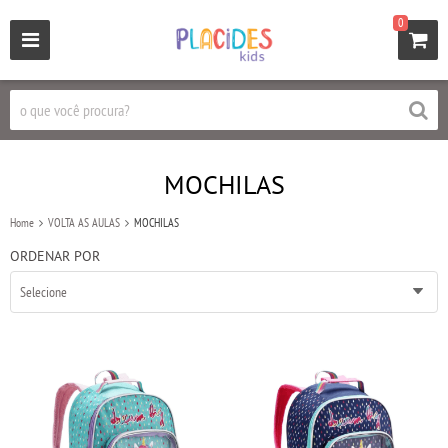
0
MOCHILAS
Home
VOLTA AS AULAS
MOCHILAS
ORDENAR POR
Selecione