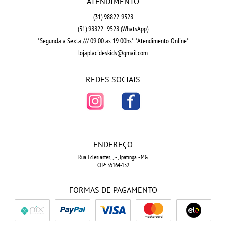
ATENDIMENTO
(31)
98822-9528
(31)
98822 -9528
(WhatsApp)
*Segunda a Sexta /// 09:00 as 19:00hs* *Atendimento Online*
lojaplacideskids@gmail.com
REDES SOCIAIS
ENDEREÇO
Rua Eclesiastes, ,
-
, Ipatinga
-
MG
CEP: 35164-152
FORMAS DE PAGAMENTO