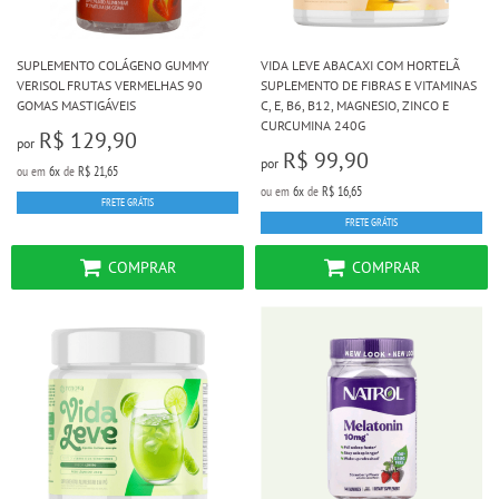
SUPLEMENTO COLÁGENO GUMMY
VIDA LEVE ABACAXI COM HORTELÃ
VERISOL FRUTAS VERMELHAS 90
SUPLEMENTO DE FIBRAS E VITAMINAS
GOMAS MASTIGÁVEIS
C, E, B6, B12, MAGNESIO, ZINCO E
CURCUMINA 240G
R$ 129,90
por
R$ 99,90
por
ou em
6x
de
R$ 21,65
ou em
6x
de
R$ 16,65
FRETE GRÁTIS
FRETE GRÁTIS
COMPRAR
COMPRAR