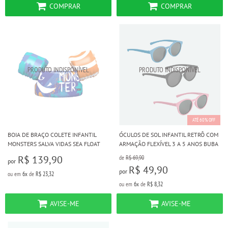
COMPRAR
COMPRAR
ATÉ 60% OFF
BOIA DE BRAÇO COLETE INFANTIL
ÓCULOS DE SOL INFANTIL RETRÔ COM
MONSTERS SALVA VIDAS SEA FLOAT
ARMAÇÃO FLEXÍVEL 3 A 5 ANOS BUBA
R$ 139,90
de
R$ 69,90
por
R$ 49,90
por
ou em
6x
de
R$ 23,32
ou em
6x
de
R$ 8,32
AVISE-ME
AVISE-ME