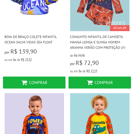
ATÉ 60% OFF
BOIA DE BRAÇO COLETE INFANTIL
CONJUNTO INFANTIL DE CAMISETA
OCEAN SALVA VIDAS SEA FLOAT
MANGA LONGA E SUNGA HOMEM
ARANHA VERÃO COM PROTEÇÃO UV
R$ 139,90
por
de
R$ 79,90
ou em
6x
de
R$ 23,32
R$ 72,90
por
ou em
6x
de
R$ 12,15
COMPRAR
COMPRAR