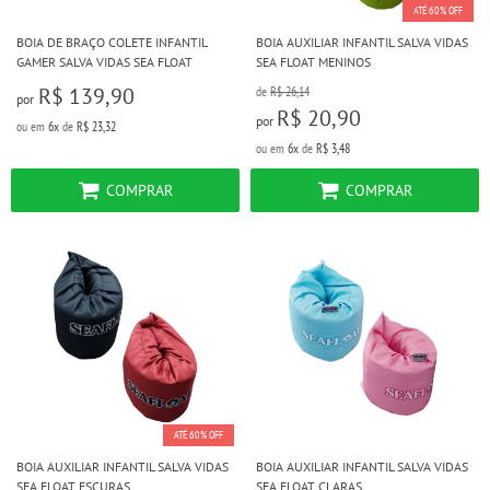
ATÉ 60% OFF
BOIA DE BRAÇO COLETE INFANTIL
BOIA AUXILIAR INFANTIL SALVA VIDAS
GAMER SALVA VIDAS SEA FLOAT
SEA FLOAT MENINOS
R$ 139,90
de
R$ 26,14
por
R$ 20,90
por
ou em
6x
de
R$ 23,32
ou em
6x
de
R$ 3,48
COMPRAR
COMPRAR
ATÉ 60% OFF
BOIA AUXILIAR INFANTIL SALVA VIDAS
BOIA AUXILIAR INFANTIL SALVA VIDAS
SEA FLOAT ESCURAS
SEA FLOAT CLARAS