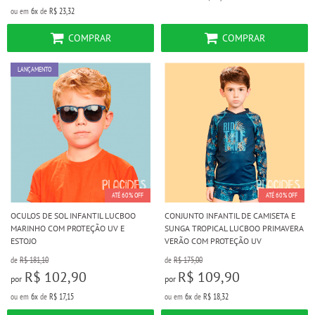
ou em
6x
de
R$ 23,32
COMPRAR
COMPRAR
LANÇAMENTO
ATÉ 60% OFF
ATÉ 60% OFF
OCULOS DE SOL INFANTIL LUCBOO
CONJUNTO INFANTIL DE CAMISETA E
MARINHO COM PROTEÇÃO UV E
SUNGA TROPICAL LUCBOO PRIMAVERA
ESTOJO
VERÃO COM PROTEÇÃO UV
de
R$ 181,10
de
R$ 175,00
R$ 102,90
R$ 109,90
por
por
ou em
6x
de
R$ 17,15
ou em
6x
de
R$ 18,32