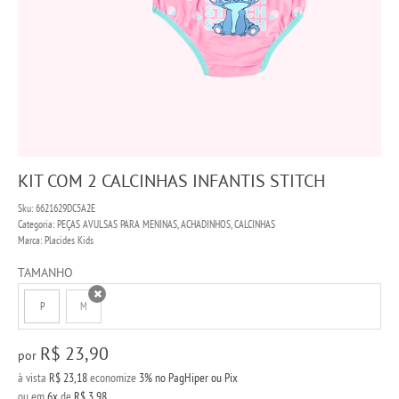
KIT COM 2 CALCINHAS INFANTIS STITCH
Sku:
6621629DC5A2E
Categoria:
PEÇAS AVULSAS PARA MENINAS
,
ACHADINHOS
,
CALCINHAS
Marca:
Placides Kids
TAMANHO
P
M
x
R$ 23,90
por
à vista
R$ 23,18
economize
3%
no PagHiper ou Pix
ou em
6x
de
R$ 3,98