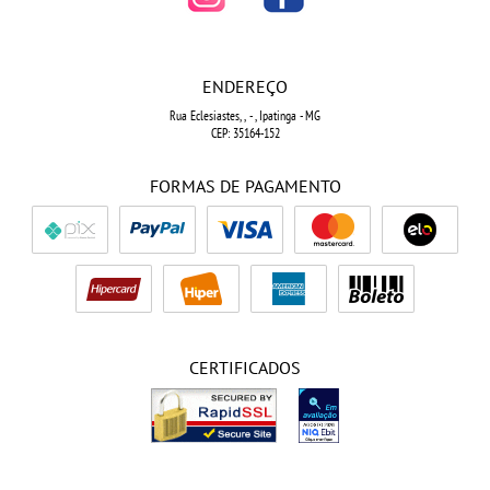
ENDEREÇO
Rua Eclesiastes, ,
-
, Ipatinga
-
MG
CEP: 35164-152
FORMAS DE PAGAMENTO
CERTIFICADOS