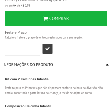
à vista
R$ 23,18
economize
3%
no PagHiper ou Pix
ou em
6x
de
R$ 3,98
COMPRAR
Frete e Prazo
Calcule o frete e o prazo de entrega estimados para sua região:
INFORMAÇÕES DO PRODUTO
Kit com 2 Calcinhas Infantis
Perfeita para as Princesas que não dispensam conforto na hora da diversão. Não
enrola, cobre toda a parte intima da criança, o tecido se adpta ao corpo.
Composição Calcinha Infantil