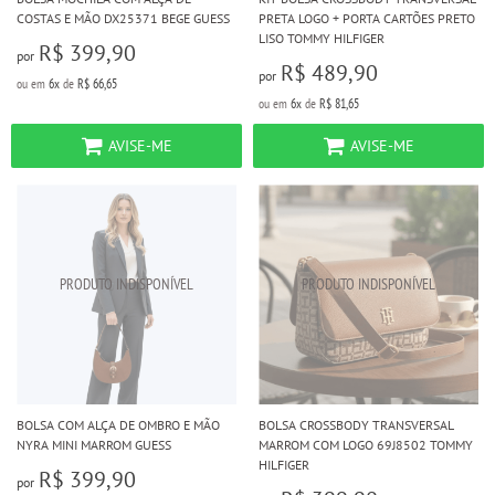
COSTAS E MÃO DX25371 BEGE GUESS
PRETA LOGO + PORTA CARTÕES PRETO
LISO TOMMY HILFIGER
R$ 399,90
por
R$ 489,90
por
ou em
6x
de
R$ 66,65
ou em
6x
de
R$ 81,65
AVISE-ME
AVISE-ME
BOLSA COM ALÇA DE OMBRO E MÃO
BOLSA CROSSBODY TRANSVERSAL
NYRA MINI MARROM GUESS
MARROM COM LOGO 69J8502 TOMMY
HILFIGER
R$ 399,90
por