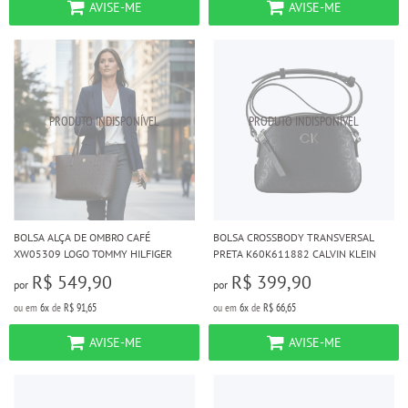
AVISE-ME
AVISE-ME
BOLSA ALÇA DE OMBRO CAFÉ
BOLSA CROSSBODY TRANSVERSAL
XW05309 LOGO TOMMY HILFIGER
PRETA K60K611882 CALVIN KLEIN
R$ 549,90
R$ 399,90
por
por
ou em
6x
de
R$ 91,65
ou em
6x
de
R$ 66,65
AVISE-ME
AVISE-ME