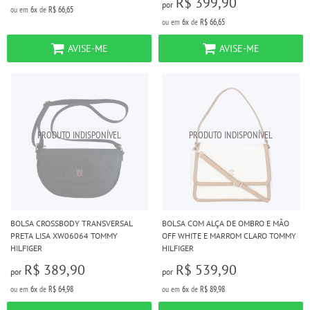
R$ 399,90
por
ou em
6x
de
R$ 66,65
ou em
6x
de
R$ 66,65
AVISE-ME
AVISE-ME
BOLSA CROSSBODY TRANSVERSAL
BOLSA COM ALÇA DE OMBRO E MÃO
PRETA LISA XW06064 TOMMY
OFF WHITE E MARROM CLARO TOMMY
HILFIGER
HILFIGER
R$ 389,90
R$ 539,90
por
por
ou em
6x
de
R$ 64,98
ou em
6x
de
R$ 89,98