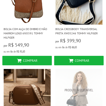
BOLSA COM ALÇA DE OMBRO E MÃO
BOLSA CROSSBODY TRANSVERSAL
MARROM LOGO 69J5591 TOMMY
PRETA XW05246 TOMMY HILFIGER
HILFIGER
R$ 399,90
por
R$ 549,90
por
ou em
6x
de
R$ 66,65
ou em
6x
de
R$ 91,65
COMPRAR
COMPRAR