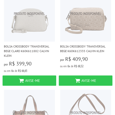
BOLSA CROSSBODY TRANSVERSAL
BOLSA CROSSBODY TRANSVERSAL
BEGE CLARO K60K611882 CALVIN
BEGE K60K612335 CALVIN KLEIN
KLEIN
R$ 409,90
por
R$ 399,90
por
ou em
6x
de
R$ 68,32
ou em
6x
de
R$ 66,65
AVISE-ME
AVISE-ME