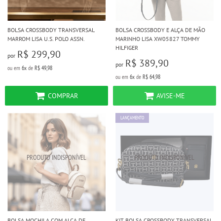
BOLSA CROSSBODY TRANSVERSAL
BOLSA CROSSBODY E ALÇA DE MÃO
MARROM LISA U.S. POLO ASSN.
MARINHO LISA XW05827 TOMMY
HILFIGER
R$ 299,90
por
R$ 389,90
por
ou em
6x
de
R$ 49,98
ou em
6x
de
R$ 64,98
COMPRAR
AVISE-ME
LANÇAMENTO
BOLSA MOCHILA COM ALÇA DE
KIT BOLSA CROSSBODY TRANSVERSAL