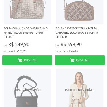
BOLSA COM ALÇA DE OMBRO E MÃO
BOLSA CROSSBODY TRANSVERSAL
MARROM LOGO 69J8908 TOMMY
CARAMELO LOGO 69JA366 TOMMY
HILFIGER
HILFIGER
R$ 549,90
R$ 399,90
por
por
ou em
6x
de
R$ 91,65
ou em
6x
de
R$ 66,65
AVISE-ME
AVISE-ME