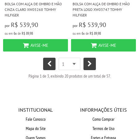
BOLSA COM ALÇA DE OMBRO E MÃO
BOLSA COM ALÇA DE OMBRO E MÃO
CINZA CLARO XW05268 TOMMY
PRETA LOGO XW03747 TOMMY
HILFIGER
HILFIGER
R$ 539,90
R$ 539,90
por
por
ou em
6x
de
R$ 89,98
ou em
6x
de
R$ 89,98
AVISE-ME
AVISE-ME
Página 1 de 3, exibindo 20 produtos de um total de 57.
INSTITUCIONAL
INFORMAÇÕES ÚTEIS
Fale Conosco
Como Comprar
Mapa do Site
Termos de Uso
Quem Somos
Fretes e Entrega