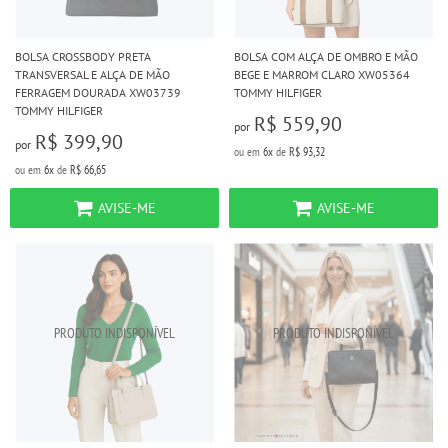
BOLSA CROSSBODY PRETA
BOLSA COM ALÇA DE OMBRO E MÃO
TRANSVERSAL E ALÇA DE MÃO
BEGE E MARROM CLARO XW05364
FERRAGEM DOURADA XW03739
TOMMY HILFIGER
TOMMY HILFIGER
R$ 559,90
por
R$ 399,90
por
ou em
6x
de
R$ 93,32
ou em
6x
de
R$ 66,65
AVISE-ME
AVISE-ME