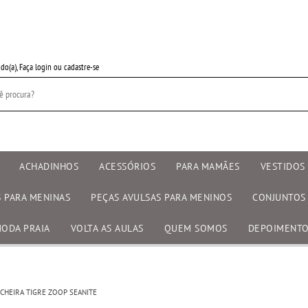
do(a),
Faça login
ou
cadastre-se
ACHADINHOS
ACESSÓRIOS
PARA MAMÃES
VESTIDOS 
S PARA MENINAS
PEÇAS AVULSAS PARA MENINOS
CONJUNTOS
ODA PRAIA
VOLTA AS AULAS
QUEM SOMOS
DEPOIMENT
NCHEIRA TIGRE ZOOP SEANITE