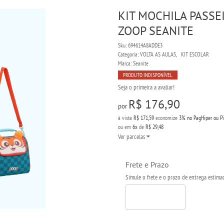
KIT MOCHILA PASSE
ZOOP SEANITE
Sku:
694614A8ADDE3
Categoria:
VOLTA AS AULAS
KIT ESCOLAR
Marca:
Seanite
PRODUTO INDISPONÍVEL
Seja o primeira a avaliar!
R$ 176,90
por
à vista
R$ 171,59
economize
3%
no PagHiper ou P
ou em
6x
de
R$ 29,48
Ver parcelas
Frete e Prazo
Simule o frete e o prazo de entrega estima