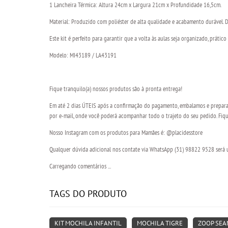
1 Lancheira Térmica: Altura 24cm x Largura 21cm x Profundidade 16,5cm.
Material: Produzido com poliéster de alta qualidade e acabamento durável. Det
Este kit é perfeito para garantir que a volta às aulas seja organizado, prático 
Modelo: MI43189 / LA43191
Fique tranquilo(a) nossos produtos são à pronta entrega!
Em até 2 dias ÚTEIS após a confirmação do pagamento, embalamos e preparam
por e-mail, onde você poderá acompanhar todo o trajeto do seu pedido. Fique
Nosso Instagram com os produtos para Mamães é: @placidesstore
Qualquer dúvida adicional nos contate via WhatsApp (31) 98822 9528 será um
Carregando comentários ...
TAGS DO PRODUTO
KIT MOCHILA INFANTIL
MOCHILA TIGRE
ZOOP SEA