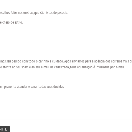
alhes fofos nas orelhas, que são feitas de pelucia.
e cheio de estilo.
os seu pedido com todo o carinho e cuidado. Após, enviamos para a agência dos correios mais pr
 atenta ao seu spam e ao seu e-mail de cadastrado, toda atualização é informada por e-mail.
 prazer te atender e sanar todas suas dúvidas.
NITE