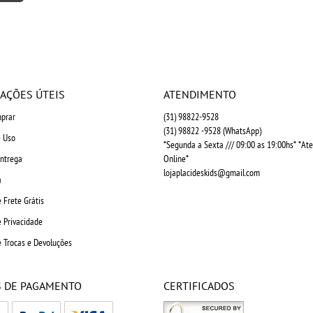
AÇÕES ÚTEIS
ATENDIMENTO
prar
(31)
98822-9528
(31)
98822 -9528
(WhatsApp)
 Uso
*Segunda a Sexta /// 09:00 as 19:00hs* *A
Entrega
Online*
lojaplacideskids@gmail.com
a
e Frete Grátis
e Privacidade
e Trocas e Devoluções
 DE PAGAMENTO
CERTIFICADOS