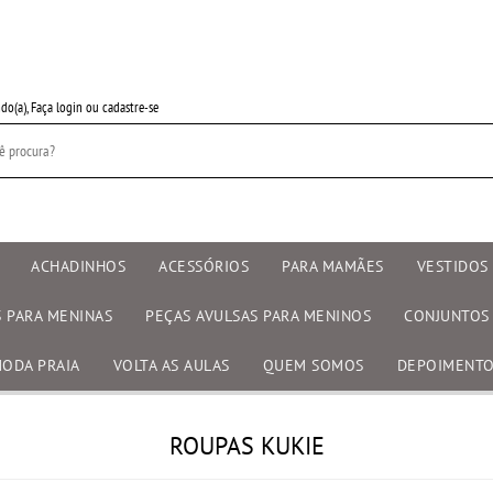
do(a),
Faça login
ou
cadastre-se
ACHADINHOS
ACESSÓRIOS
PARA MAMÃES
VESTIDOS 
S PARA MENINAS
PEÇAS AVULSAS PARA MENINOS
CONJUNTOS
ODA PRAIA
VOLTA AS AULAS
QUEM SOMOS
DEPOIMENT
ROUPAS KUKIE