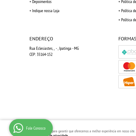
Depoimentos
Politica d
Indique nossa Loja
Política d
Política d
ENDEREÇO
FORMAS
Rua Eclesiastes, ,
-
, Ipatinga
-
MG
CEP: 35164-152
Fale Conosco
Usamos cookies para garantir que oferecemos a melhor experiência em nosso site. Is
nossa
Política de privacidade
.