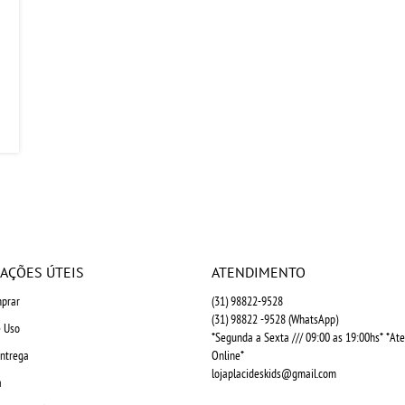
AÇÕES ÚTEIS
ATENDIMENTO
prar
(31)
98822-9528
(31)
98822 -9528
(WhatsApp)
 Uso
*Segunda a Sexta /// 09:00 as 19:00hs* *A
Entrega
Online*
lojaplacideskids@gmail.com
a