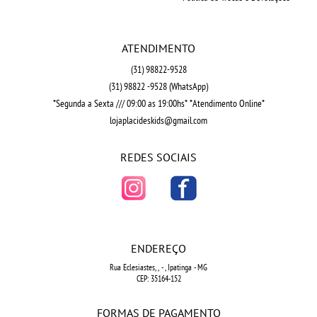
ATENDIMENTO
(31)
98822-9528
(31)
98822 -9528
(WhatsApp)
*Segunda a Sexta /// 09:00 as 19:00hs* *Atendimento Online*
lojaplacideskids@gmail.com
REDES SOCIAIS
ENDEREÇO
Rua Eclesiastes, ,
-
, Ipatinga
-
MG
CEP: 35164-152
FORMAS DE PAGAMENTO