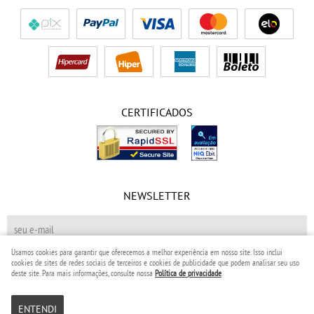
CERTIFICADOS
NEWSLETTER
Usamos cookies para garantir que oferecemos a melhor experiência em nosso site. Isso inclui
cookies de sites de redes sociais de terceiros e cookies de publicidade que podem analisar seu uso
CADASTRAR
deste site. Para mais informações, consulte nossa
Política de privacidade
.
Placides Kids Ltda
CNPJ: 33.352.224/0001-11
ENTENDI