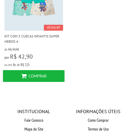
ATÉ 60% OFF
KIT COM 3 CUECAS INFANTIS SUPER
HEROIS 4
de
R$ 59,90
R$ 42,90
por
ou em
6x
de
R$ 7,15
COMPRAR
INSTITUCIONAL
INFORMAÇÕES ÚTEIS
Fale Conosco
Como Comprar
Mapa do Site
Termos de Uso