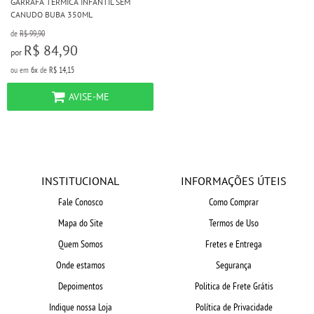
GARRAFA TÉRMICA INFANTIL SEM
CANUDO BUBA 350ML
de
R$ 99,90
R$ 84,90
por
ou em
6x
de
R$ 14,15
AVISE-ME
INSTITUCIONAL
INFORMAÇÕES ÚTEIS
Fale Conosco
Como Comprar
Mapa do Site
Termos de Uso
Quem Somos
Fretes e Entrega
Onde estamos
Segurança
Depoimentos
Politica de Frete Grátis
Indique nossa Loja
Política de Privacidade