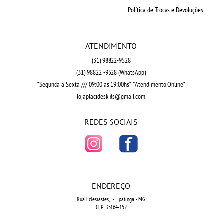
Política de Trocas e Devoluções
ATENDIMENTO
(31)
98822-9528
(31)
98822 -9528
(WhatsApp)
*Segunda a Sexta /// 09:00 as 19:00hs* *Atendimento Online*
lojaplacideskids@gmail.com
REDES SOCIAIS
ENDEREÇO
Rua Eclesiastes, ,
-
, Ipatinga
-
MG
CEP: 35164-152