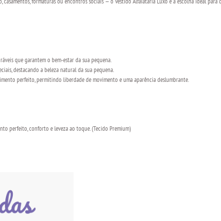
 casamentos, formaturas ou encontros sociais — o Vestido Alfaiataria Luxo é a escolha ideal para q
uráveis que garantem o bem-estar da sua pequena.
peciais, destacando a beleza natural da sua pequena.
aimento perfeito, permitindo liberdade de movimento e uma aparência deslumbrante.
o perfeito, conforto e leveza ao toque. (Tecido Premium)