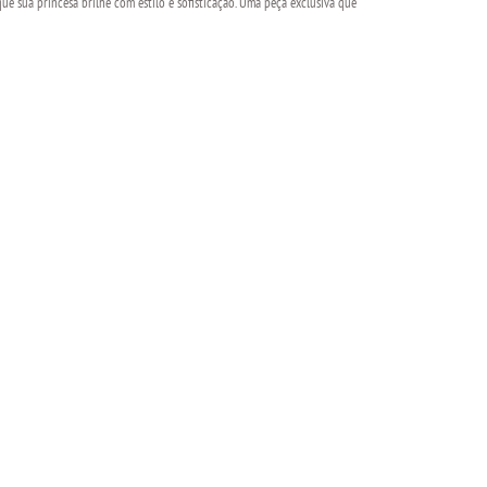
ue sua princesa brilhe com estilo e sofisticação. Uma peça exclusiva que