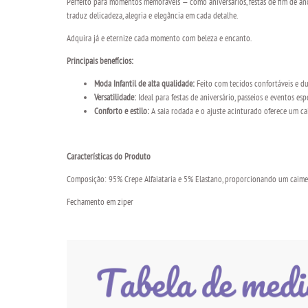
Perfeito para momentos memoráveis — como aniversários, festas de fim de ano,
traduz delicadeza, alegria e elegância em cada detalhe.
Adquira já e eternize cada momento com beleza e encanto.
Principais benefícios:
Moda Infantil de alta qualidade:
Feito com tecidos confortáveis e d
Versatilidade:
Ideal para festas de aniversário, passeios e eventos es
Conforto e estilo:
A saia rodada e o ajuste acinturado oferece um c
Características do Produto
Composição: 95% Crepe Alfaiataria e 5% Elastano, proporcionando um caiment
Fechamento em ziper