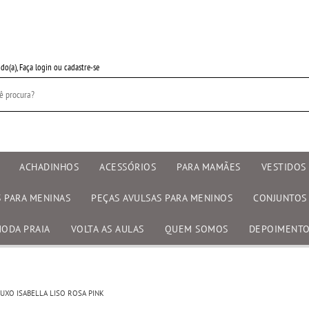
do(a),
Faça login
ou
cadastre-se
ACHADINHOS
ACESSÓRIOS
PARA MAMÃES
VESTIDOS 
S PARA MENINAS
PEÇAS AVULSAS PARA MENINOS
CONJUNTOS
ODA PRAIA
VOLTA AS AULAS
QUEM SOMOS
DEPOIMENT
LUXO ISABELLA LISO ROSA PINK