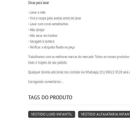
Dicas para lavar
- Lavar a mão
- Vire a roupa pelo avesso antes de lavar
- Lavar com cores semelhantes
- Não alvejar
- Não secar em tambor
- Secagem à sombra
- Verificar a etiqueta fixada na peça
Trabalhamos com as melhores marcas do mercado. Todos os nossos produtos s
todo o trajeto do seu pedido.
Qualquer dúvida adicional nos contate via WhatsApp (31) 98822 9528 será um
Carregando comentários ...
TAGS DO PRODUTO
VESTIDO LUXO INFANTIL
VESTIDO ALFAIATARIA INFAN