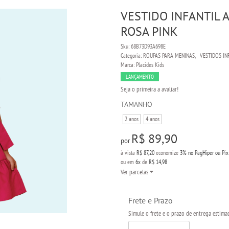
VESTIDO INFANTIL A
ROSA PINK
Sku:
68B73D93A698E
Categoria:
ROUPAS PARA MENINAS
VESTIDOS IN
Marca:
Placides Kids
LANÇAMENTO
Seja o primeira a avaliar!
TAMANHO
2 anos
4 anos
R$ 89,90
por
à vista
R$ 87,20
economize
3%
no PagHiper ou Pix
ou em
6x
de
R$ 14,98
Ver parcelas
Frete e Prazo
Simule o frete e o prazo de entrega estima