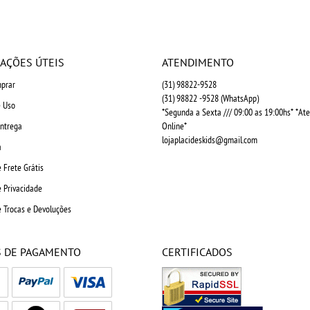
AÇÕES ÚTEIS
ATENDIMENTO
prar
(31)
98822-9528
(31)
98822 -9528
(WhatsApp)
 Uso
*Segunda a Sexta /// 09:00 as 19:00hs* *A
Entrega
Online*
lojaplacideskids@gmail.com
a
e Frete Grátis
e Privacidade
e Trocas e Devoluções
 DE PAGAMENTO
CERTIFICADOS