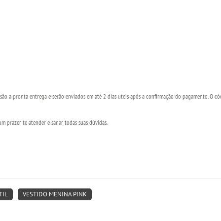
ão a pronta entrega e serão enviados em até 2 dias uteis após a confirmação do pagamento. O c
 prazer te atender e sanar todas suas dúvidas.
TIL
VESTIDO MENINA PINK