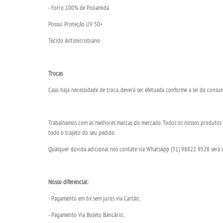
- Forro 100% de Poliamida
Possui Proteção UV 50+
Tecido Antimicrobiano
Trocas
Caso haja necessidade de troca, deverá ser efetuada conforme a lei do consu
Trabalhamos com as melhores marcas do mercado. Todos os nossos produtos s
todo o trajeto do seu pedido.
Qualquer dúvida adicional nos contate via WhatsApp (31) 98822 9528 será um
Nosso diferencial:
- Pagamento em 6x sem juros via Cartão;
- Pagamento Via Boleto Bancário;