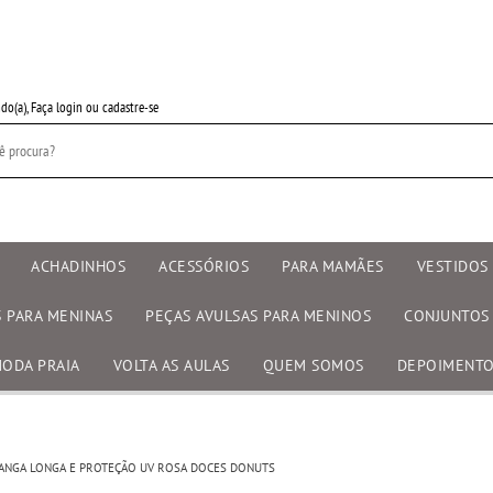
do(a),
Faça login
ou
cadastre-se
ACHADINHOS
ACESSÓRIOS
PARA MAMÃES
VESTIDOS 
S PARA MENINAS
PEÇAS AVULSAS PARA MENINOS
CONJUNTOS
ODA PRAIA
VOLTA AS AULAS
QUEM SOMOS
DEPOIMENT
MANGA LONGA E PROTEÇÃO UV ROSA DOCES DONUTS