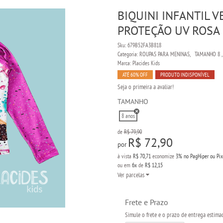
BIQUINI INFANTIL 
PROTEÇÃO UV ROSA
Sku:
679B52FA3B818
Categoria:
ROUPAS PARA MENINAS
TAMANHO 8
Marca:
Placides Kids
ATÉ 60% OFF
PRODUTO INDISPONÍVEL
Seja o primeira a avaliar!
TAMANHO
8 anos
de
R$ 79,90
R$ 72,90
por
à vista
R$ 70,71
economize
3%
no PagHiper ou Pix
ou em
6x
de
R$ 12,15
Ver parcelas
Frete e Prazo
Simule o frete e o prazo de entrega estima