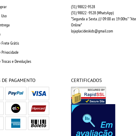
prar
(31)
98822-9528
(31)
98822 -9528
(WhatsApp)
 Uso
*Segunda a Sexta /// 09:00 as 19:00hs* *A
Entrega
Online*
lojaplacideskids@gmail.com
a
e Frete Grátis
e Privacidade
e Trocas e Devoluções
 DE PAGAMENTO
CERTIFICADOS