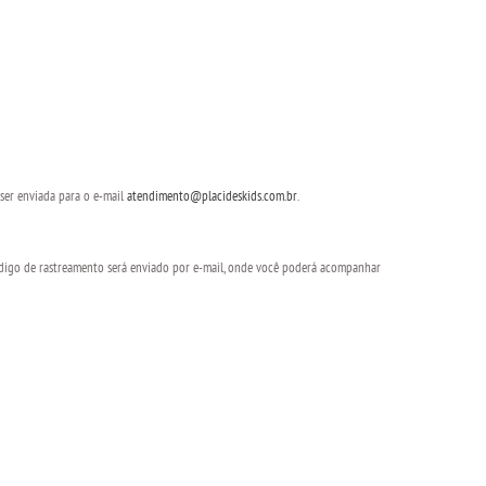
 ser enviada para o e-mail
atendimento@placideskids.com.br
.
ódigo de rastreamento será enviado por e-mail, onde você poderá acompanhar