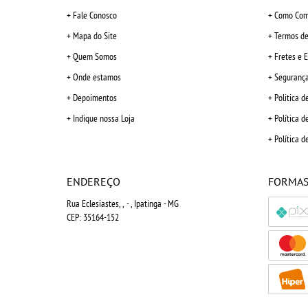
Fale Conosco
Como Com
Mapa do Site
Termos de
Quem Somos
Fretes e 
Onde estamos
Seguranç
Depoimentos
Politica d
Indique nossa Loja
Política d
Política d
ENDEREÇO
FORMAS
Rua Eclesiastes, ,
-
, Ipatinga
-
MG
CEP: 35164-152