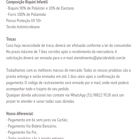
Composição Biquini Infantil
- Biquini 90% de Poliéster e 10% de Elastano
- Forro 100% de Poliamida
Possui Proteção UV 50+
Tecido Antimicrobiano
Trocas
Caso haja necessidade de troca, deverá ser efetuada conforme a lei do consumidor.
No prazo máximo de 7 dias corridos após o recebimento da mercadoria. A
solicitação deverá ser enviada para o e-mail
atendimento@placideskids.com.br
.
Trabalhamos com as melhores marcas do mercado. Todos os nossos produtos são a
pronta entrega e serão enviados em até 2 dias uteis apos a confirmação do
pagamento. O código de rastreamento será enviado por e-mail, onde você poderá
acompanhar todo o trajeto do seu pedido.
Qualquer dúvida adicional nos contate via WhatsApp (31) 98822 9528 será um
prazer te atender e sanar todas suas dúvidas.
Nosso diferencial:
- Pagamento em 6x sem juros via Cartão;
- Pagamento Via Boleto Bancário;
- Pagamento Via Pix;
- Todos produtos são à pronta entrega;