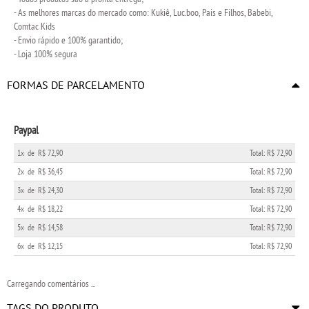
- As melhores marcas do mercado como: Kukiê, Luc.boo, Pais e Filhos, Babebi,
Comtac Kids
- Envio rápido e 100% garantido;
- Loja 100% segura
FORMAS DE PARCELAMENTO
Paypal
1x
de
R$ 72,90
Total: R$ 72,90
2x
de
R$ 36,45
Total: R$ 72,90
3x
de
R$ 24,30
Total: R$ 72,90
4x
de
R$ 18,22
Total: R$ 72,90
5x
de
R$ 14,58
Total: R$ 72,90
6x
de
R$ 12,15
Total: R$ 72,90
Carregando comentários ...
TAGS DO PRODUTO