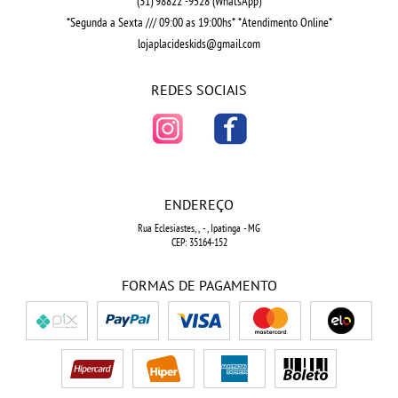
(31)
98822 -9528
(WhatsApp)
*Segunda a Sexta /// 09:00 as 19:00hs* *Atendimento Online*
lojaplacideskids@gmail.com
REDES SOCIAIS
ENDEREÇO
Rua Eclesiastes, ,
-
, Ipatinga
-
MG
CEP: 35164-152
FORMAS DE PAGAMENTO