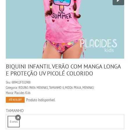
BIQUINI INFANTIL VERÃO COM MANGA LONGA
E PROTEÇÃO UV PICOLÉ COLORIDO
Sku:
689412F332988
Categoria:
ROUPAS PARA MENINAS
,
TAMANHO 6
,
MODA PRAIA
,
MENINAS
Marca:
Placides Kids
Produto Indisponível
ATÉ 60% OFF
TAMANHO
6 anos
x