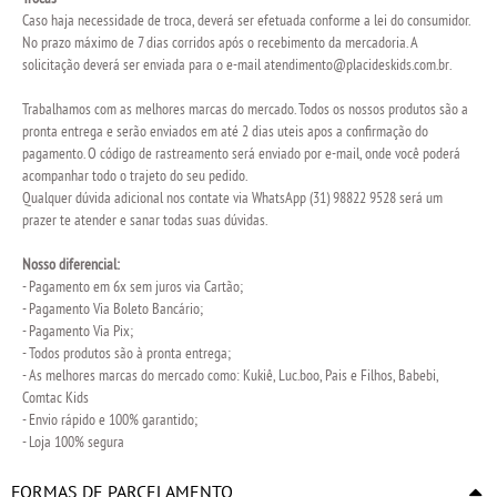
Caso haja necessidade de troca, deverá ser efetuada conforme a lei do consumidor.
No prazo máximo de 7 dias corridos após o recebimento da mercadoria. A
solicitação deverá ser enviada para o e-mail
atendimento@placideskids.com.br
.
Trabalhamos com as melhores marcas do mercado. Todos os nossos produtos são a
pronta entrega e serão enviados em até 2 dias uteis apos a confirmação do
pagamento. O código de rastreamento será enviado por e-mail, onde você poderá
acompanhar todo o trajeto do seu pedido.
Qualquer dúvida adicional nos contate via WhatsApp (31) 98822 9528 será um
prazer te atender e sanar todas suas dúvidas.
Nosso diferencial:
- Pagamento em 6x sem juros via Cartão;
- Pagamento Via Boleto Bancário;
- Pagamento Via Pix;
- Todos produtos são à pronta entrega;
- As melhores marcas do mercado como: Kukiê, Luc.boo, Pais e Filhos, Babebi,
Comtac Kids
- Envio rápido e 100% garantido;
- Loja 100% segura
FORMAS DE PARCELAMENTO