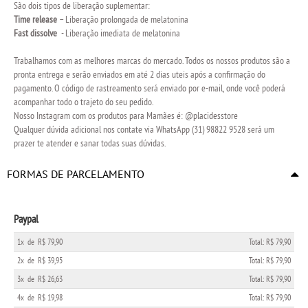
São dois tipos de liberação suplementar:
Time release
– Liberação prolongada de melatonina
Fast dissolve
- Liberação imediata de melatonina
Trabalhamos com as melhores marcas do mercado. Todos os nossos produtos são a
pronta entrega e serão enviados em até 2 dias uteis após a confirmação do
pagamento. O código de rastreamento será enviado por e-mail, onde você poderá
acompanhar todo o trajeto do seu pedido.
Nosso Instagram com os produtos para Mamães é: @placidesstore
Qualquer dúvida adicional nos contate via WhatsApp (31) 98822 9528 será um
prazer te atender e sanar todas suas dúvidas.
FORMAS DE PARCELAMENTO
Paypal
1x
de
R$ 79,90
Total: R$ 79,90
2x
de
R$ 39,95
Total: R$ 79,90
3x
de
R$ 26,63
Total: R$ 79,90
4x
de
R$ 19,98
Total: R$ 79,90