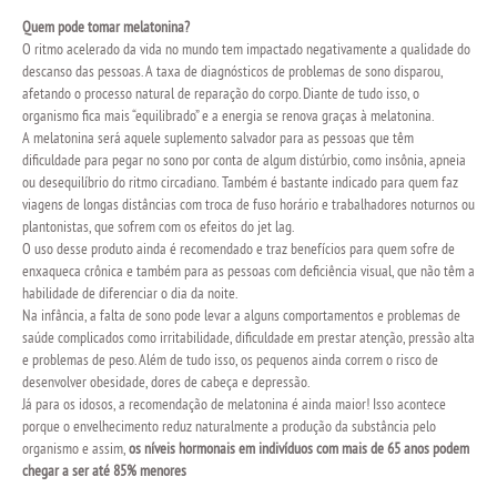
Quem pode tomar melatonina?
O ritmo acelerado da vida no mundo tem impactado negativamente a qualidade do
descanso das pessoas. A taxa de diagnósticos de problemas de sono disparou,
afetando o processo natural de reparação do corpo. Diante de tudo isso, o
organismo fica mais “equilibrado” e a energia se renova graças à melatonina.
A melatonina será aquele suplemento salvador para as pessoas que têm
dificuldade para pegar no sono por conta de algum distúrbio, como insônia, apneia
ou desequilíbrio do ritmo circadiano.
Também é bastante indicado para quem faz
viagens de longas distâncias com troca de fuso horário e trabalhadores noturnos ou
plantonistas, que sofrem com os efeitos do jet lag.
O uso desse produto ainda é recomendado e traz benefícios para quem sofre de
enxaqueca crônica e também para as pessoas com deficiência visual, que não têm a
habilidade de diferenciar o dia da noite.
Na infância, a falta de sono pode levar a alguns comportamentos e problemas de
saúde complicados como irritabilidade, dificuldade em prestar atenção, pressão alta
e problemas de peso. Além de tudo isso, os pequenos ainda correm o risco de
desenvolver obesidade, dores de cabeça e depressão.
Já para os idosos, a recomendação de melatonina é ainda maior! Isso acontece
porque o envelhecimento reduz naturalmente a produção da substância pelo
organismo e assim,
os níveis hormonais em indivíduos com mais de 65 anos podem
chegar a ser até 85% menores