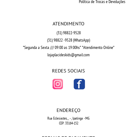
Política de Trocas e Devoluções
ATENDIMENTO
(31)
98822-9528
(31)
98822 -9528
(WhatsApp)
*Segunda a Sexta /// 09:00 as 19:00hs* *Atendimento Online*
lojaplacideskids@gmail.com
REDES SOCIAIS
ENDEREÇO
Rua Eclesiastes, ,
-
, Ipatinga
-
MG
CEP: 35164-152