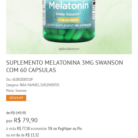
SUPLEMENTO MELATONINA 3MG SWANSON
COM 60 CAPSULAS
Sku:
662B02EB0510F
Categoria:
PARA MAMÃES
,
SUPLEMENTOS
Marca:
Swanson
ATÉ 60% OFF
de
R$ 149,90
R$ 79,90
por
à vista
R$ 77,50
economize
3%
no PagHiper ou Pix
ou em
6x
de
R$ 13,32