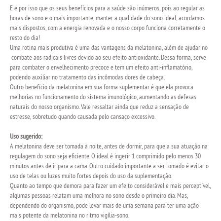
E é por isso que os seus benefícios para a saúde são inúmeros, pois ao regular as
horas de sono e o mais importante, manter a qualidade do sono ideal, acordamos
mais dispostos, com a energia renovada e o nosso corpo funciona corretamente o
resto do dia!
Uma rotina mais produtiva é uma das vantagens da melatonina, além de ajudar no
combate aos radicais livres devido ao seu efeito antioxidante. Dessa forma, serve
para combater o envelhecimento precoce e tem um efeito anti-inflamatório,
podendo auxiliar no tratamento das incômodas dores de cabeça.
Outro benefício da melatonina em sua forma suplementar é que ela provoca
melhorias no funcionamento do sistema imunológico, aumentando as defesas
naturais do nosso organismo. Vale ressaltar ainda que reduz a sensação de
estresse, sobretudo quando causada pelo cansaço excessivo.
Uso sugerido:
A melatonina deve ser tomada à noite, antes de dormir, para que a sua atuação na
regulagem do sono seja eficiente. O ideal é ingerir 1 comprimido pelo menos 30
minutos antes de ir para a cama. Outro cuidado importante a ser tomado é evitar o
uso de telas ou luzes muito fortes depois do uso da suplementação.
Quanto ao tempo que demora para fazer um efeito considerável e mais perceptível,
algumas pessoas relatam uma melhora no sono desde o primeiro dia. Mas,
dependendo do organismo, pode levar mais de uma semana para ter uma ação
mais potente da melatonina no ritmo vigília-sono.