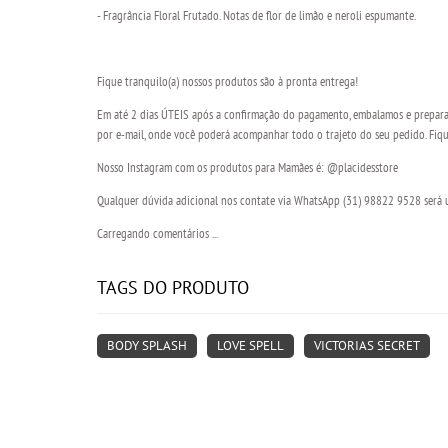
- Fragrância Floral Frutado. Notas de flor de limão e neroli espumante.
Fique tranquilo(a) nossos produtos são à pronta entrega!
Em até 2 dias ÚTEIS após a confirmação do pagamento, embalamos e preparam
por e-mail, onde você poderá acompanhar todo o trajeto do seu pedido. Fique
Nosso Instagram com os produtos para Mamães é: @placidesstore
Qualquer dúvida adicional nos contate via WhatsApp (31) 98822 9528 será um
Carregando comentários ...
TAGS DO PRODUTO
BODY SPLASH
LOVE SPELL
VICTORIAS SECRET