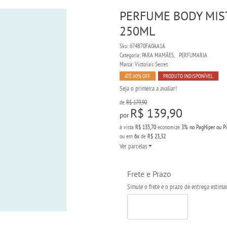
PERFUME BODY MIST
250ML
Sku:
674B70FA0AA1A
Categoria:
PARA MAMÃES
PERFUMARIA
Marca:
Victoria's Secret
ATÉ 60% OFF
PRODUTO INDISPONÍVEL
Seja o primeira a avaliar!
de
R$ 179,90
R$ 139,90
por
à vista
R$ 135,70
economize
3%
no PagHiper ou P
ou em
6x
de
R$ 23,32
Ver parcelas
Frete e Prazo
Simule o frete e o prazo de entrega estima