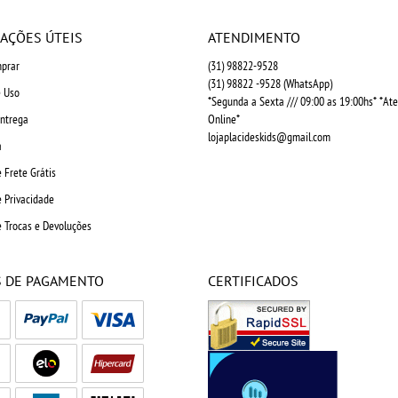
AÇÕES ÚTEIS
ATENDIMENTO
prar
(31)
98822-9528
(31)
98822 -9528
(WhatsApp)
 Uso
*Segunda a Sexta /// 09:00 as 19:00hs* *A
Entrega
Online*
lojaplacideskids@gmail.com
a
e Frete Grátis
e Privacidade
e Trocas e Devoluções
 DE PAGAMENTO
CERTIFICADOS