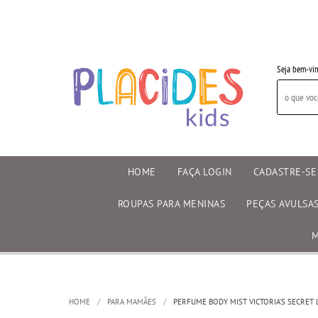
Seja bem-vin
HOME
FAÇA LOGIN
CADASTRE-SE
ROUPAS PARA MENINAS
PEÇAS AVULSA
M
HOME
PARA MAMÃES
PERFUME BODY MIST VICTORIA’S SECRET