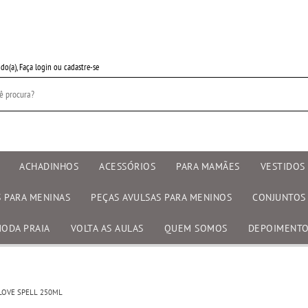
do(a),
Faça login
ou
cadastre-se
ACHADINHOS
ACESSÓRIOS
PARA MAMÃES
VESTIDOS 
S PARA MENINAS
PEÇAS AVULSAS PARA MENINOS
CONJUNTOS
ODA PRAIA
VOLTA AS AULAS
QUEM SOMOS
DEPOIMENT
 LOVE SPELL 250ML