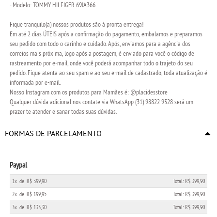
- Modelo: TOMMY HILFIGER 69JA366
Fique tranquilo(a) nossos produtos são à pronta entrega!
Em até 2 dias ÚTEIS após a confirmação do pagamento, embalamos e preparamos
seu pedido com todo o carinho e cuidado. Após, enviamos para a agência dos
correios mais próxima, logo após a postagem, é enviado para você o código de
rastreamento por e-mail, onde você poderá acompanhar todo o trajeto do seu
pedido. Fique atenta ao seu spam e ao seu e-mail de cadastrado, toda atualização é
informada por e-mail.
Nosso Instagram com os produtos para Mamães é: @placidesstore
Qualquer dúvida adicional nos contate via WhatsApp (31) 98822 9528 será um
prazer te atender e sanar todas suas dúvidas.
FORMAS DE PARCELAMENTO
Paypal
1x
de
R$ 399,90
Total: R$ 399,90
2x
de
R$ 199,95
Total: R$ 399,90
3x
de
R$ 133,30
Total: R$ 399,90