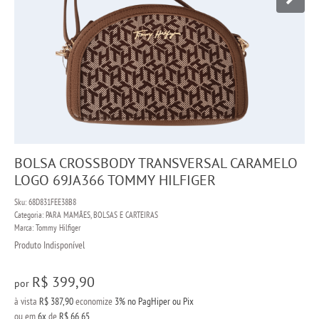
BOLSA CROSSBODY TRANSVERSAL CARAMELO
LOGO 69JA366 TOMMY HILFIGER
Sku:
68D831FEE38B8
Categoria:
PARA MAMÃES
,
BOLSAS E CARTEIRAS
Marca:
Tommy Hilfiger
Produto Indisponível
R$ 399,90
por
à vista
R$ 387,90
economize
3%
no PagHiper ou Pix
ou em
6x
de
R$ 66,65