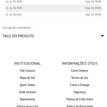
4x
de
R$ 99,98
Total: R$ 399,90
5x
de
R$ 79,98
Total: R$ 399,90
6x
de
R$ 66,65
Total: R$ 399,90
Carregando comentários ...
TAGS DO PRODUTO
INSTITUCIONAL
INFORMAÇÕES ÚTEIS
Fale Conosco
Como Comprar
Mapa do Site
Termos de Uso
Quem Somos
Fretes e Entrega
Onde estamos
Segurança
Depoimentos
Politica de Frete Grátis
Indique nossa Loja
Política de Privacidade