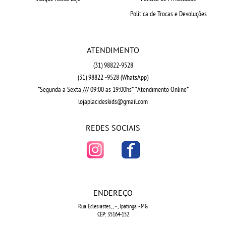
Política de Trocas e Devoluções
ATENDIMENTO
(31)
98822-9528
(31)
98822 -9528
(WhatsApp)
*Segunda a Sexta /// 09:00 as 19:00hs* *Atendimento Online*
lojaplacideskids@gmail.com
REDES SOCIAIS
ENDEREÇO
Rua Eclesiastes, ,
-
, Ipatinga
-
MG
CEP: 35164-152