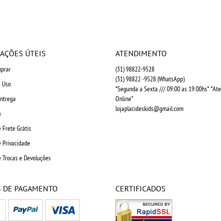
AÇÕES ÚTEIS
ATENDIMENTO
prar
(31)
98822-9528
(31)
98822 -9528
(WhatsApp)
 Uso
*Segunda a Sexta /// 09:00 as 19:00hs* *A
Entrega
Online*
lojaplacideskids@gmail.com
a
e Frete Grátis
e Privacidade
e Trocas e Devoluções
 DE PAGAMENTO
CERTIFICADOS