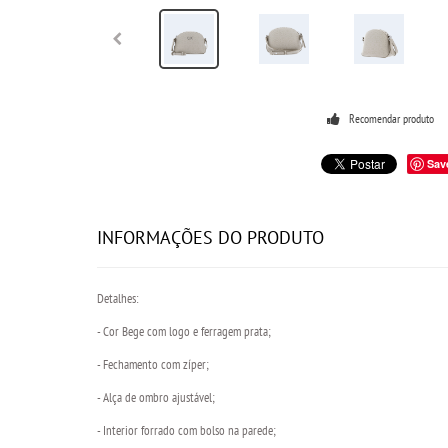
Recomendar produto
Sav
INFORMAÇÕES DO PRODUTO
Detalhes:
- Cor Bege com logo e ferragem prata;
- Fechamento com zíper;
- Alça de ombro ajustável;
- Interior forrado com bolso na parede;