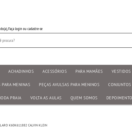
do(a),
Faça login
ou
cadastre-se
ACHADINHOS
ACESSÓRIOS
PARA MAMÃES
VESTIDOS 
S PARA MENINAS
PEÇAS AVULSAS PARA MENINOS
CONJUNTOS
ODA PRAIA
VOLTA AS AULAS
QUEM SOMOS
DEPOIMENT
LARO K60K611882 CALVIN KLEIN