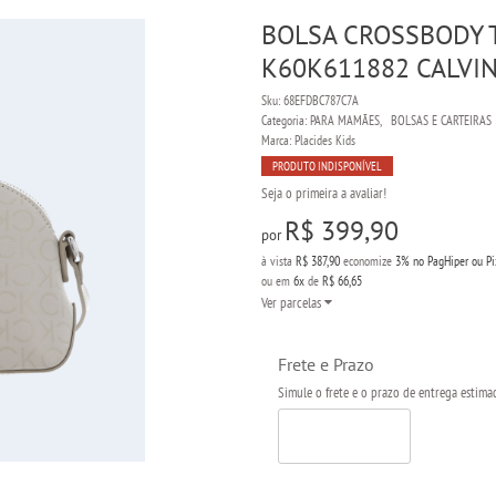
BOLSA CROSSBODY 
K60K611882 CALVIN
Sku:
68EFDBC787C7A
Categoria:
PARA MAMÃES
BOLSAS E CARTEIRAS
Marca:
Placides Kids
PRODUTO INDISPONÍVEL
Seja o primeira a avaliar!
R$ 399,90
por
à vista
R$ 387,90
economize
3%
no PagHiper ou Pi
ou em
6x
de
R$ 66,65
Ver parcelas
Frete e Prazo
Simule o frete e o prazo de entrega estima