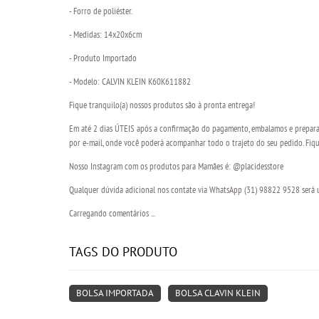
- Forro de poliéster.
- Medidas: 14x20x6cm
- Produto Importado
- Modelo: CALVIN KLEIN K60K611882
Fique tranquilo(a) nossos produtos são à pronta entrega!
Em até 2 dias ÚTEIS após a confirmação do pagamento, embalamos e preparam
por e-mail, onde você poderá acompanhar todo o trajeto do seu pedido. Fique
Nosso Instagram com os produtos para Mamães é: @placidesstore
Qualquer dúvida adicional nos contate via WhatsApp (31) 98822 9528 será um
Carregando comentários ...
TAGS DO PRODUTO
BOLSA IMPORTADA
BOLSA CLAVIN KLEIN