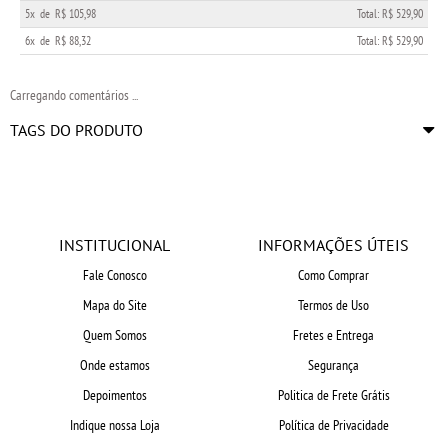
5x
de
R$ 105,98
Total: R$ 529,90
6x
de
R$ 88,32
Total: R$ 529,90
Carregando comentários ...
TAGS DO PRODUTO
INSTITUCIONAL
INFORMAÇÕES ÚTEIS
Fale Conosco
Como Comprar
Mapa do Site
Termos de Uso
Quem Somos
Fretes e Entrega
Onde estamos
Segurança
Depoimentos
Politica de Frete Grátis
Indique nossa Loja
Política de Privacidade