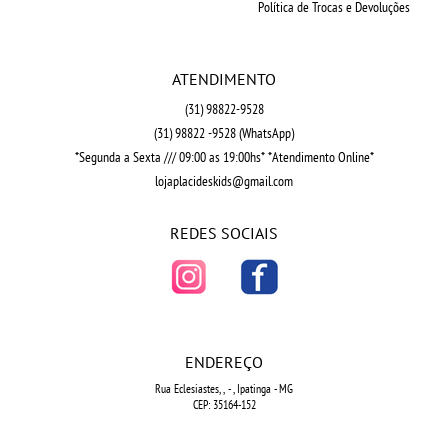
Política de Trocas e Devoluções
ATENDIMENTO
(31)
98822-9528
(31)
98822 -9528
(WhatsApp)
*Segunda a Sexta /// 09:00 as 19:00hs* *Atendimento Online*
lojaplacideskids@gmail.com
REDES SOCIAIS
ENDEREÇO
Rua Eclesiastes, ,
-
, Ipatinga
-
MG
CEP: 35164-152