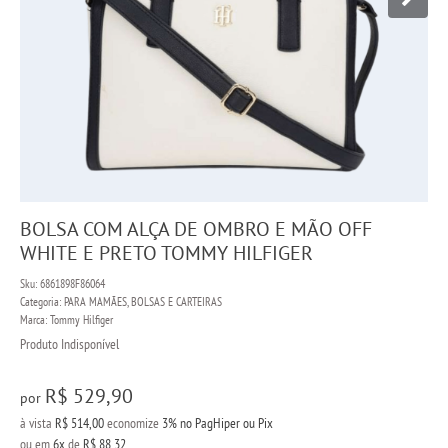
BOLSA COM ALÇA DE OMBRO E MÃO OFF
WHITE E PRETO TOMMY HILFIGER
Sku:
6861898F86064
Categoria:
PARA MAMÃES
,
BOLSAS E CARTEIRAS
Marca:
Tommy Hilfiger
Produto Indisponível
R$ 529,90
por
à vista
R$ 514,00
economize
3%
no PagHiper ou Pix
ou em
6x
de
R$ 88,32