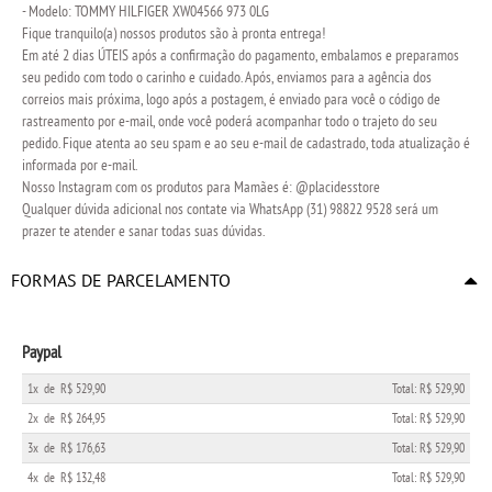
- Modelo: TOMMY HILFIGER XW04566 973 0LG
Fique tranquilo(a) nossos produtos são à pronta entrega!
Em até 2 dias ÚTEIS após a confirmação do pagamento, embalamos e preparamos
seu pedido com todo o carinho e cuidado. Após, enviamos para a agência dos
correios mais próxima, logo após a postagem, é enviado para você o código de
rastreamento por e-mail, onde você poderá acompanhar todo o trajeto do seu
pedido. Fique atenta ao seu spam e ao seu e-mail de cadastrado, toda atualização é
informada por e-mail.
Nosso Instagram com os produtos para Mamães é: @placidesstore
Qualquer dúvida adicional nos contate via WhatsApp (31) 98822 9528 será um
prazer te atender e sanar todas suas dúvidas.
FORMAS DE PARCELAMENTO
Paypal
1x
de
R$ 529,90
Total: R$ 529,90
2x
de
R$ 264,95
Total: R$ 529,90
3x
de
R$ 176,63
Total: R$ 529,90
4x
de
R$ 132,48
Total: R$ 529,90