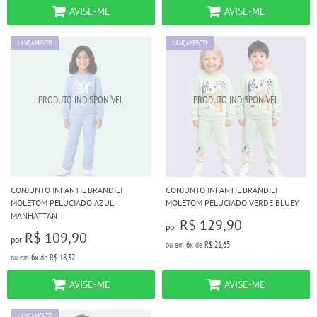
AVISE-ME
AVISE-ME
LANÇAMENTO
LANÇAMENTO
CONJUNTO INFANTIL BRANDILI
CONJUNTO INFANTIL BRANDILI
MOLETOM PELUCIADO AZUL
MOLETOM PELUCIADO VERDE BLUEY
MANHATTAN
R$ 129,90
por
R$ 109,90
por
ou em
6x
de
R$ 21,65
ou em
6x
de
R$ 18,32
AVISE-ME
AVISE-ME
LANÇAMENTO