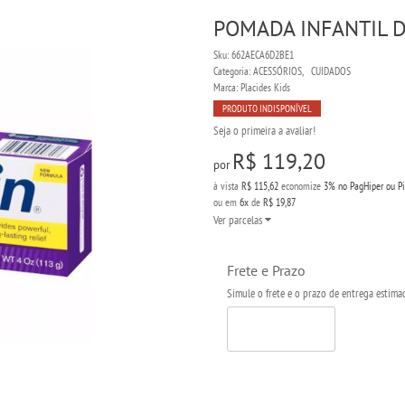
POMADA INFANTIL D
Sku:
662AECA6D2BE1
Categoria:
ACESSÓRIOS
CUIDADOS
Marca:
Placides Kids
PRODUTO INDISPONÍVEL
Seja o primeira a avaliar!
R$ 119,20
por
à vista
R$ 115,62
economize
3%
no PagHiper ou P
ou em
6x
de
R$ 19,87
Ver parcelas
Frete e Prazo
Simule o frete e o prazo de entrega estima