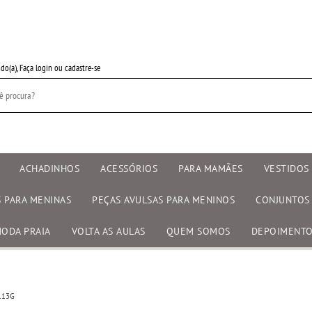
do(a),
Faça login
ou
cadastre-se
ACHADINHOS
ACESSÓRIOS
PARA MAMÃES
VESTIDOS 
S PARA MENINAS
PEÇAS AVULSAS PARA MENINOS
CONJUNTOS
ODA PRAIA
VOLTA AS AULAS
QUEM SOMOS
DEPOIMENT
113G