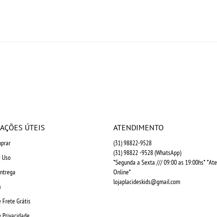
AÇÕES ÚTEIS
ATENDIMENTO
prar
(31)
98822-9528
(31)
98822 -9528
(WhatsApp)
 Uso
*Segunda a Sexta /// 09:00 as 19:00hs* *A
Entrega
Online*
lojaplacideskids@gmail.com
a
e Frete Grátis
e Privacidade