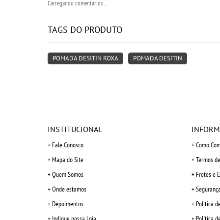
Carregando comentários ...
TAGS DO PRODUTO
POMADA DESITIN ROXA
POMADA DESITIN
INSTITUCIONAL
INFORM
Fale Conosco
Como Com
Mapa do Site
Termos de
Quem Somos
Fretes e 
Onde estamos
Seguranç
Depoimentos
Politica d
Indique nossa Loja
Política d