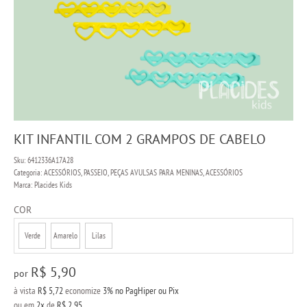
KIT INFANTIL COM 2 GRAMPOS DE CABELO
Sku:
6412336A17A28
Categoria:
ACESSÓRIOS
,
PASSEIO
,
PEÇAS AVULSAS PARA MENINAS
,
ACESSÓRIOS
Marca:
Placides Kids
COR
Verde
Amarelo
Lilas
R$ 5,90
por
à vista
R$ 5,72
economize
3%
no PagHiper ou Pix
ou em
2x
de
R$ 2,95