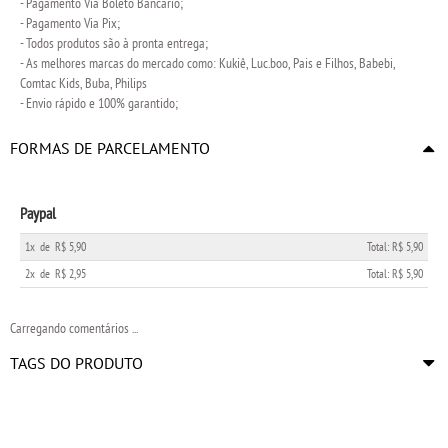
- Pagamento Via Boleto Bancário;
- Pagamento Via Pix;
- Todos produtos são à pronta entrega;
- As melhores marcas do mercado como: Kukiê, Luc.boo, Pais e Filhos, Babebi,
Comtac Kids, Buba, Philips
- Envio rápido e 100% garantido;
FORMAS DE PARCELAMENTO
Paypal
1x
de
R$ 5,90
Total: R$ 5,90
2x
de
R$ 2,95
Total: R$ 5,90
Carregando comentários ...
TAGS DO PRODUTO